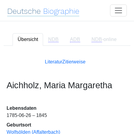
Deutsche
Biographie
Übersicht
NDB
ADB
NDB
-online
Literatur
Zitierweise
Aichholz, Maria Margaretha
Lebensdaten
1785-06-26 – 1845
Geburtsort
Wolfsölden (Affalterbach)