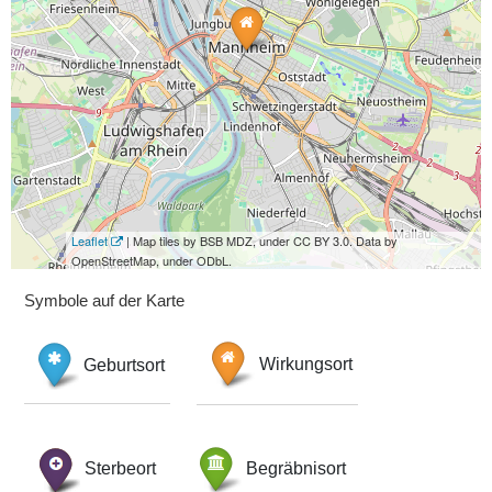
Leaflet
| Map tiles by BSB MDZ, under CC BY 3.0. Data by
OpenStreetMap, under ODbL.
Symbole auf der Karte
Geburtsort
Wirkungsort
Sterbeort
Begräbnisort