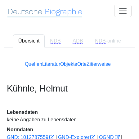
Deutsche
Biographie
Übersicht
NDB
ADB
NDB
-online
Quellen
Literatur
Objekte
Orte
Zitierweise
Kühnle, Helmut
Lebensdaten
keine Angaben zu Lebensdaten
Normdaten
GND: 1012787559
|
GND-Explorer
|
OGND
|