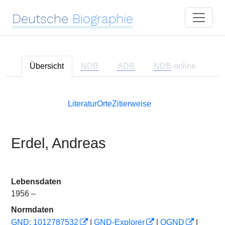
Deutsche
Biographie
Übersicht
NDB
ADB
NDB
-online
Literatur
Orte
Zitierweise
Erdel, Andreas
Lebensdaten
1956 –
Normdaten
GND: 1012787532
|
GND-Explorer
|
OGND
|