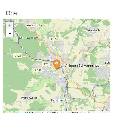
Orte
+
-