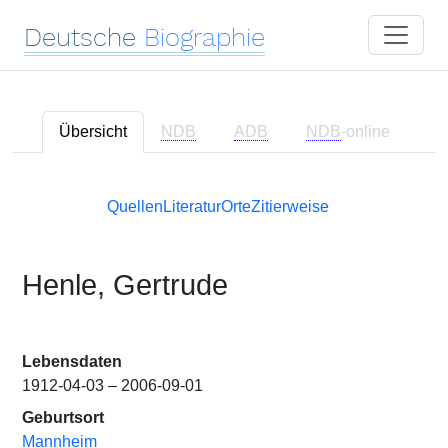
Deutsche
Biographie
Übersicht
NDB
ADB
NDB
-online
Quellen
Literatur
Orte
Zitierweise
Henle, Gertrude
Lebensdaten
1912-04-03 – 2006-09-01
Geburtsort
Mannheim