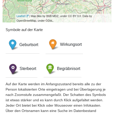
Leaflet
| Map tiles by BSB MDZ, under CC BY 3.0. Data by
OpenStreetMap, under ODbL.
Symbole auf der Karte
Geburtsort
Wirkungsort
Sterbeort
Begräbnisort
Auf der Karte werden im Anfangszustand bereits alle zu der
Person lokalisierten Orte eingetragen und bei Überlagerung je
nach Zoomstufe zusammengefaßt. Der Schatten des Symbols
ist etwas stärker und es kann durch Klick aufgefaltet werden.
Jeder Ort bietet bei Klick oder Mouseover einen Infokasten.
Über den Ortsnamen kann eine Suche im Datenbestand