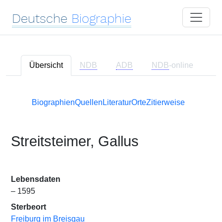
Deutsche
Biographie
Übersicht
NDB
ADB
NDB
-online
Biographien
Quellen
Literatur
Orte
Zitierweise
Streitsteimer, Gallus
Lebensdaten
– 1595
Sterbeort
Freiburg im Breisgau