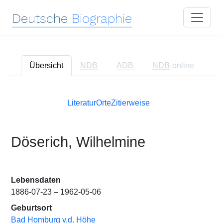
Deutsche
Biographie
Übersicht
NDB
ADB
NDB
-online
Literatur
Orte
Zitierweise
Döserich, Wilhelmine
Lebensdaten
1886-07-23 – 1962-05-06
Geburtsort
Bad Homburg v.d. Höhe