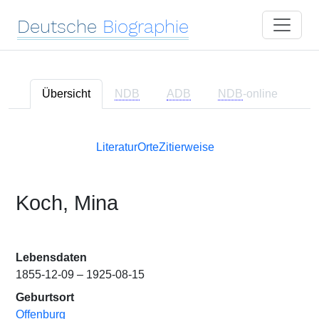
Deutsche
Biographie
Übersicht
NDB
ADB
NDB
-online
Literatur
Orte
Zitierweise
Koch, Mina
Lebensdaten
1855-12-09 – 1925-08-15
Geburtsort
Offenburg