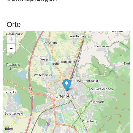
Orte
+
-