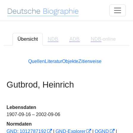
Deutsche
Biographie
Übersicht
NDB
ADB
NDB
-online
Quellen
Literatur
Objekte
Zitierweise
Gutbrod, Heinrich
Lebensdaten
1907-09-16 – 2002-09-06
Normdaten
GND: 1012787192
|
GND-Explorer
|
OGND
|