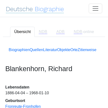
Deutsche
Biographie
Übersicht
NDB
ADB
NDB
-online
Biographien
Quellen
Literatur
Objekte
Orte
Zitierweise
Blankenhorn, Richard
Lebensdaten
1886-04-04 – 1968-01-10
Geburtsort
Fronreute-Fronhofen