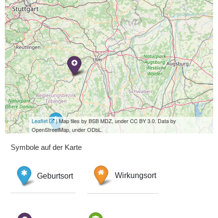
Leaflet
| Map tiles by BSB MDZ, under CC BY 3.0. Data by
OpenStreetMap, under ODbL.
Symbole auf der Karte
Geburtsort
Wirkungsort