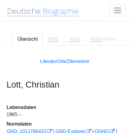
Deutsche
Biographie
Übersicht
NDB
ADB
NDB
-online
Literatur
Orte
Zitierweise
Lott, Christian
Lebensdaten
1965 –
Normdaten
GND: 1012786420
|
GND-Explorer
|
OGND
|