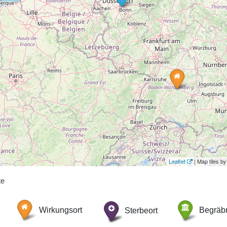
Leaflet
| Map tiles 
te
Wirkungsort
Sterbeort
Begräbn