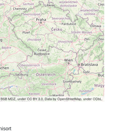
by BSB MDZ, under CC BY 3.0. Data by OpenStreetMap, under ODbL.
isort