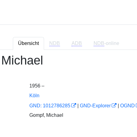
Übersicht
NDB
ADB
NDB
-online
 Michael
1956 –
Köln
GND: 1012786285
|
GND-Explorer
|
OGND
Gompf, Michael