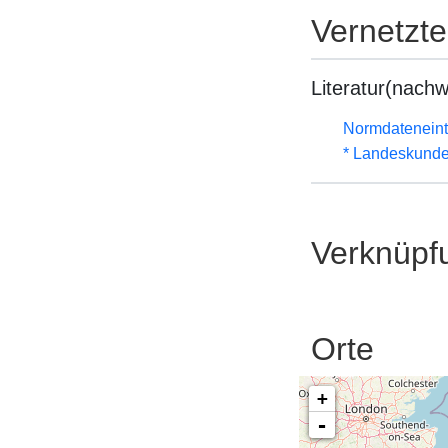
Vernetzt
Literatur(nachw
Normdateneint
* Landeskunde
Verknüpf
Orte
+
-