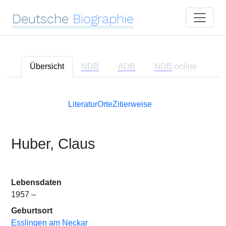
Deutsche
Biographie
Übersicht
NDB
ADB
NDB
-online
Literatur
Orte
Zitierweise
Huber, Claus
Lebensdaten
1957 –
Geburtsort
Esslingen am Neckar