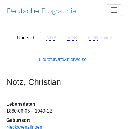
Deutsche
Biographie
Übersicht
NDB
ADB
NDB
-online
Literatur
Orte
Zitierweise
Notz, Christian
Lebensdaten
1860-06-05 – 1949-12
Geburtsort
Neckartenzlingen