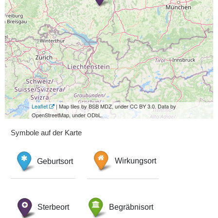
Leaflet
| Map tiles by BSB MDZ, under CC BY 3.0. Data by
OpenStreetMap, under ODbL.
Symbole auf der Karte
Geburtsort
Wirkungsort
Sterbeort
Begräbnisort