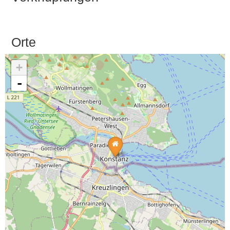
Orte
+
-