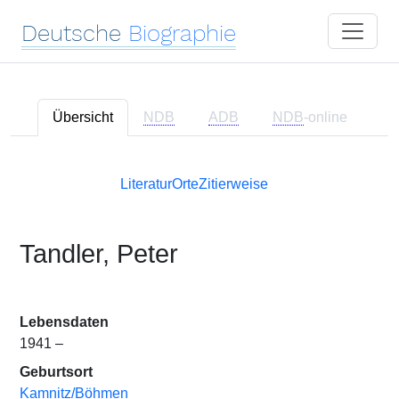
Deutsche
Biographie
Übersicht
NDB
ADB
NDB
-online
Literatur
Orte
Zitierweise
Tandler, Peter
Lebensdaten
1941 –
Geburtsort
Kamnitz/Böhmen