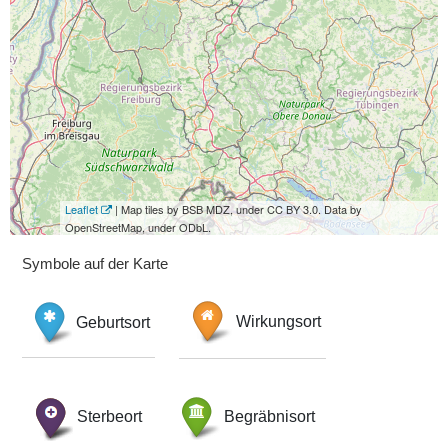
Leaflet
| Map tiles by BSB MDZ, under CC BY 3.0. Data by
OpenStreetMap, under ODbL.
Symbole auf der Karte
Geburtsort
Wirkungsort
Sterbeort
Begräbnisort