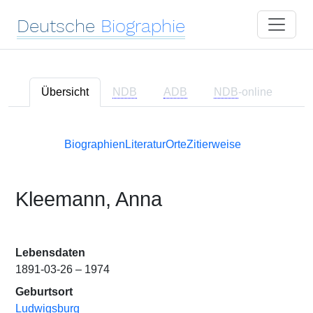
Deutsche
Biographie
Übersicht
NDB
ADB
NDB
-online
Biographien
Literatur
Orte
Zitierweise
Kleemann, Anna
Lebensdaten
1891-03-26 – 1974
Geburtsort
Ludwigsburg