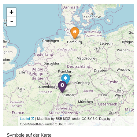
+
-
Leaflet
| Map tiles by BSB MDZ, under CC BY 3.0. Data by
OpenStreetMap, under ODbL.
Symbole auf der Karte