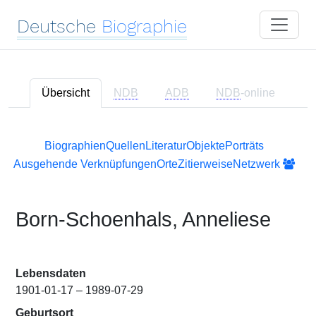
Deutsche
Biographie
Übersicht
NDB
ADB
NDB
-online
Biographien
Quellen
Literatur
Objekte
Porträts
Ausgehende Verknüpfungen
Orte
Zitierweise
Netzwerk
Born-Schoenhals, Anneliese
Lebensdaten
1901-01-17 – 1989-07-29
Geburtsort