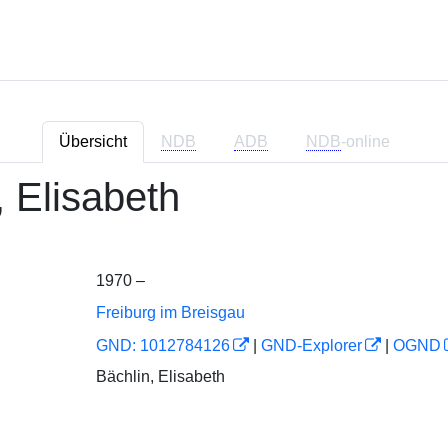
Übersicht
NDB
ADB
NDB
-online
, Elisabeth
1970 –
Freiburg im Breisgau
GND: 1012784126
|
GND-Explorer
|
OGND
Bächlin, Elisabeth