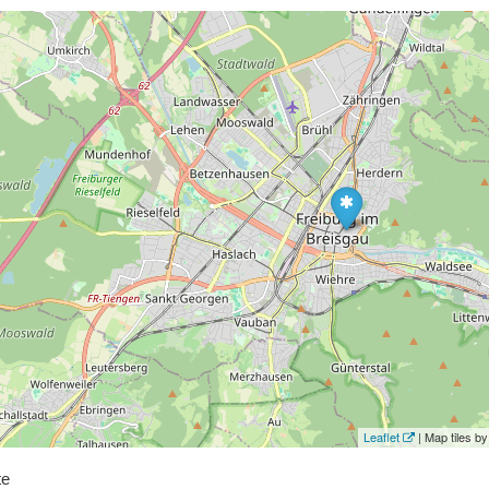
Leaflet
| Map tiles 
te