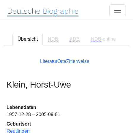
Deutsche
Biographie
Übersicht
NDB
ADB
NDB
-online
Literatur
Orte
Zitierweise
Klein, Horst-Uwe
Lebensdaten
1957-12-28 – 2005-09-01
Geburtsort
Reutlingen