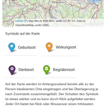
Leaflet
| Map tiles by BSB MDZ, under CC BY 3.0. Data by
OpenStreetMap, under ODbL.
Symbole auf der Karte
Geburtsort
Wirkungsort
Sterbeort
Begräbnisort
Auf der Karte werden im Anfangszustand bereits alle zu der
Person lokalisierten Orte eingetragen und bei Überlagerung je
nach Zoomstufe zusammengefaßt. Der Schatten des Symbols
ist etwas stärker und es kann durch Klick aufgefaltet werden.
Jeder Ort bietet bei Klick oder Mouseover einen Infokasten.