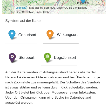
Leaflet
| Map tiles by BSB MDZ, under CC BY 3.0. Data by
OpenStreetMap, under ODbL.
Symbole auf der Karte
Geburtsort
Wirkungsort
Sterbeort
Begräbnisort
Auf der Karte werden im Anfangszustand bereits alle zu der
Person lokalisierten Orte eingetragen und bei Überlagerung je
nach Zoomstufe zusammengefaßt. Der Schatten des Symbols
ist etwas stärker und es kann durch Klick aufgefaltet werden.
Jeder Ort bietet bei Klick oder Mouseover einen Infokasten.
Über den Ortsnamen kann eine Suche im Datenbestand
ausgelöst werden.