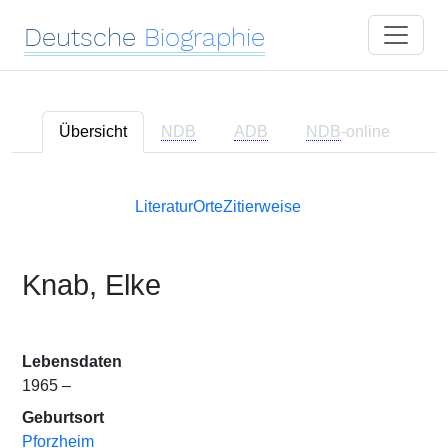
Deutsche
Biographie
Übersicht
NDB
ADB
NDB
-online
Literatur
Orte
Zitierweise
Knab, Elke
Lebensdaten
1965 –
Geburtsort
Pforzheim