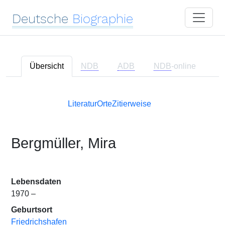
Deutsche
Biographie
Übersicht
NDB
ADB
NDB
-online
Literatur
Orte
Zitierweise
Bergmüller, Mira
Lebensdaten
1970 –
Geburtsort
Friedrichshafen