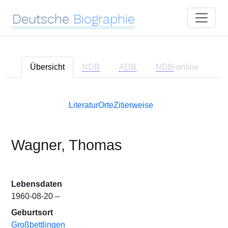
Deutsche
Biographie
Übersicht
NDB
ADB
NDB
-online
Literatur
Orte
Zitierweise
Wagner, Thomas
Lebensdaten
1960-08-20 –
Geburtsort
Großbettlingen