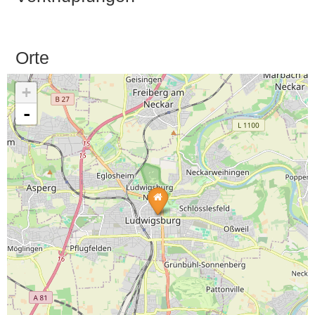
Orte
+
-