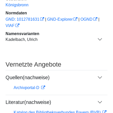
Königsbronn
Normdaten
GND: 1012781631
|
GND-Explorer
|
OGND
|
VIAF
Namensvarianten
Kadelbach, Ulrich
Vernetzte Angebote
Quellen(nachweise)
Archivportal-D
Literatur(nachweise)
Katalog des Bibliotheksverbundes Bayern (BVB)