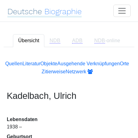
Deutsche
Biographie
Übersicht
NDB
ADB
NDB
-online
Quellen
Literatur
Objekte
Ausgehende Verknüpfungen
Orte
Zitierweise
Netzwerk
Kadelbach, Ulrich
Lebensdaten
1938 –
Geburtsort