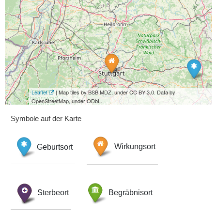
Leaflet
| Map tiles by BSB MDZ, under CC BY 3.0. Data by
OpenStreetMap, under ODbL.
Symbole auf der Karte
Geburtsort
Wirkungsort
Sterbeort
Begräbnisort