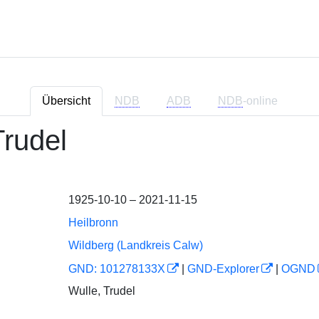
Übersicht
NDB
ADB
NDB
-online
Trudel
1925-10-10 – 2021-11-15
Heilbronn
Wildberg (Landkreis Calw)
GND: 101278133X
|
GND-Explorer
|
OGND
Wulle, Trudel