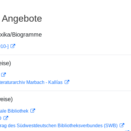
e Angebote
exika/Biogramme
010-]
ise)
D
teraturarchiv Marbach - Kallías
eise)
ale Bibliothek
 D
rag des Südwestdeutschen Bibliotheksverbundes (SWB)