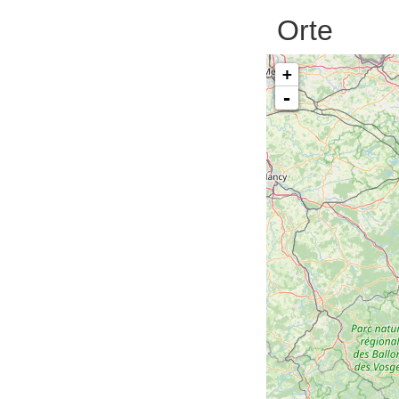
Orte
+
-