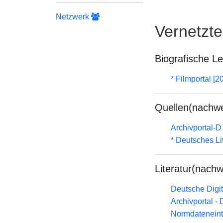
Netzwerk
Vernetzt
Biografische L
* Filmportal [2
Quellen(nachwe
Archivportal-
* Deutsches Li
Literatur(nachw
Deutsche Digit
Archivportal -
Normdateneint