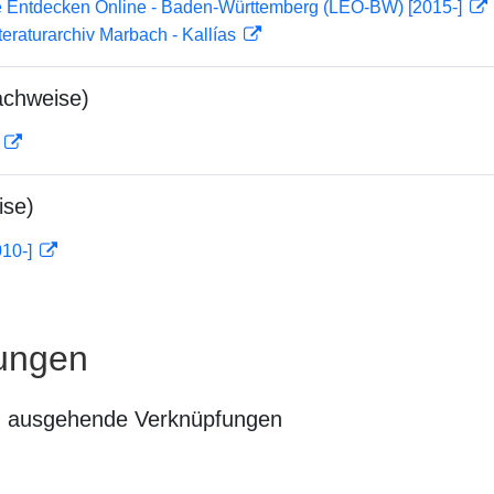
 Entdecken Online - Baden-Württemberg (LEO-BW) [2015-]
teraturarchiv Marbach - Kallías
achweise)
D
ise)
010-]
ungen
n ausgehende Verknüpfungen