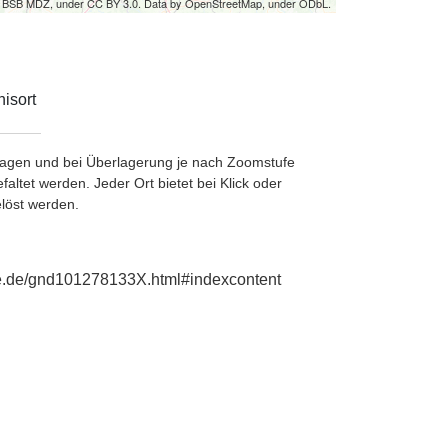
by BSB MDZ, under CC BY 3.0. Data by OpenStreetMap, under ODbL.
isort
etragen und bei Überlagerung je nach Zoomstufe
ltet werden. Jeder Ort bietet bei Klick oder
löst werden.
hie.de/gnd101278133X.html#indexcontent