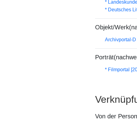
* Landeskunde
* Deutsches Li
Objekt/Werk(n
Archivportal-
Porträt(nachwe
* Filmportal [2
Verknüpf
Von der Perso