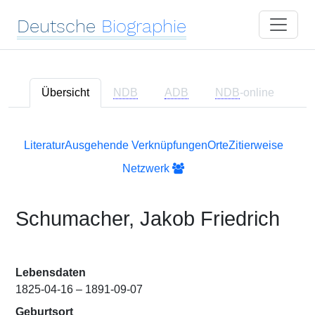
Deutsche
Biographie
Übersicht
NDB
ADB
NDB
-online
Literatur
Ausgehende Verknüpfungen
Orte
Zitierweise
Netzwerk
Schumacher, Jakob Friedrich
Lebensdaten
1825-04-16 – 1891-09-07
Geburtsort