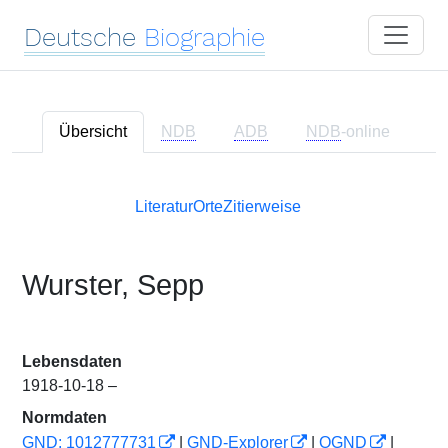
Deutsche
Biographie
Übersicht
NDB
ADB
NDB
-online
Literatur
Orte
Zitierweise
Wurster, Sepp
Lebensdaten
1918-10-18 –
Normdaten
GND: 1012777731
|
GND-Explorer
|
OGND
|