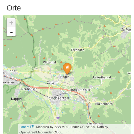
Orte
+
-
Leaflet
| Map tiles by BSB MDZ, under CC BY 3.0. Data by
OpenStreetMap, under ODbL.