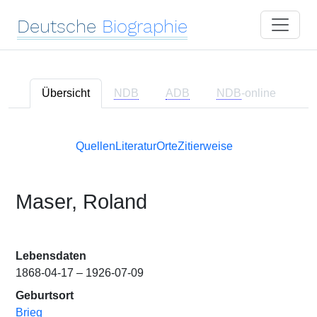
Deutsche
Biographie
Übersicht
NDB
ADB
NDB
-online
Quellen
Literatur
Orte
Zitierweise
Maser, Roland
Lebensdaten
1868-04-17 – 1926-07-09
Geburtsort
Brieg