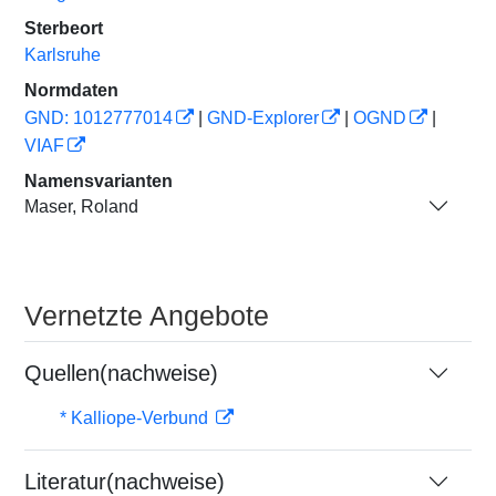
Sterbeort
Karlsruhe
Normdaten
GND: 1012777014
|
GND-Explorer
|
OGND
|
VIAF
Namensvarianten
Maser, Roland
Vernetzte Angebote
Quellen(nachweise)
* Kalliope-Verbund
Literatur(nachweise)