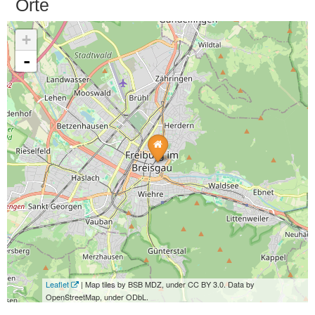
Orte
+
-
Leaflet
| Map tiles by BSB MDZ, under CC BY 3.0. Data by
OpenStreetMap, under ODbL.