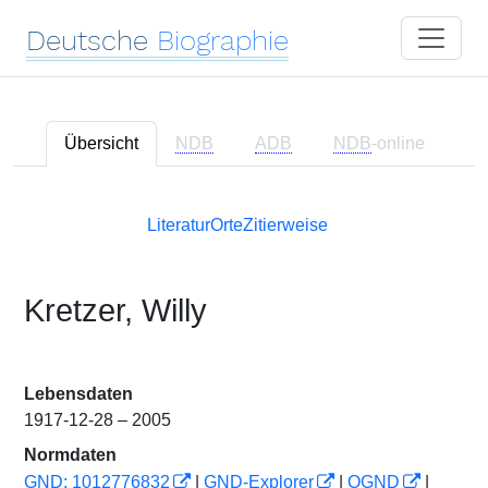
Deutsche
Biographie
Übersicht
NDB
ADB
NDB
-online
Literatur
Orte
Zitierweise
Kretzer, Willy
Lebensdaten
1917-12-28 – 2005
Normdaten
GND: 1012776832
|
GND-Explorer
|
OGND
|