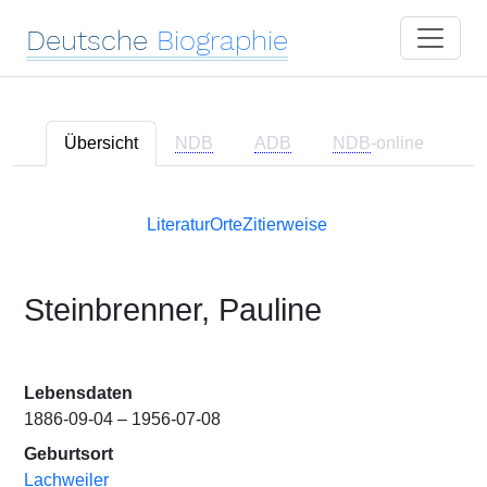
Deutsche
Biographie
Übersicht
NDB
ADB
NDB
-online
Literatur
Orte
Zitierweise
Steinbrenner, Pauline
Lebensdaten
1886-09-04 – 1956-07-08
Geburtsort
Lachweiler