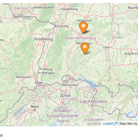
Leaflet
| Map tiles 
te