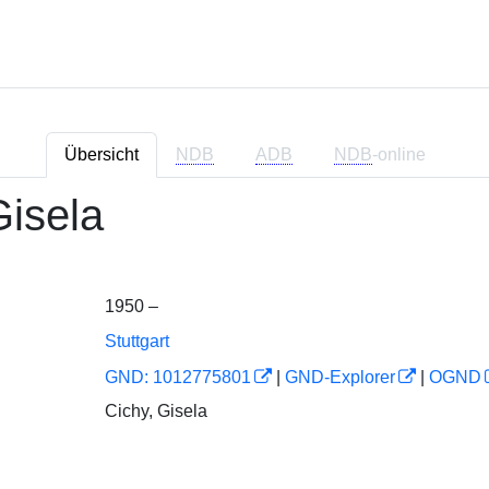
Übersicht
NDB
ADB
NDB
-online
Gisela
1950 –
Stuttgart
GND: 1012775801
|
GND-Explorer
|
OGND
Cichy, Gisela