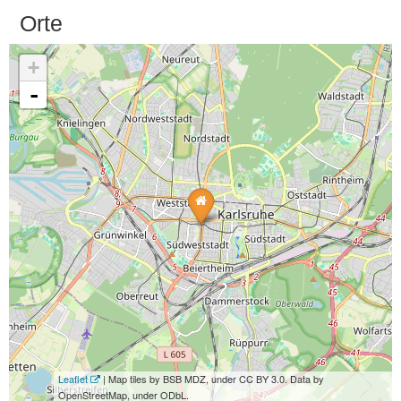
Orte
+
-
Leaflet
| Map tiles by BSB MDZ, under CC BY 3.0. Data by
OpenStreetMap, under ODbL.