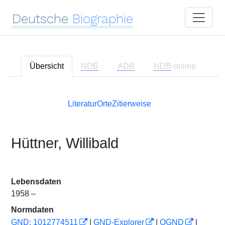
Deutsche
Biographie
Übersicht
NDB
ADB
NDB
-online
Literatur
Orte
Zitierweise
Hüttner, Willibald
Lebensdaten
1958 –
Normdaten
GND: 1012774511
|
GND-Explorer
|
OGND
|