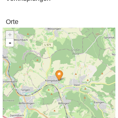
Orte
+
-