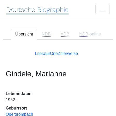
Deutsche
Biographie
Übersicht
NDB
ADB
NDB
-online
Literatur
Orte
Zitierweise
Gindele, Marianne
Lebensdaten
1952 –
Geburtsort
Obergrombach