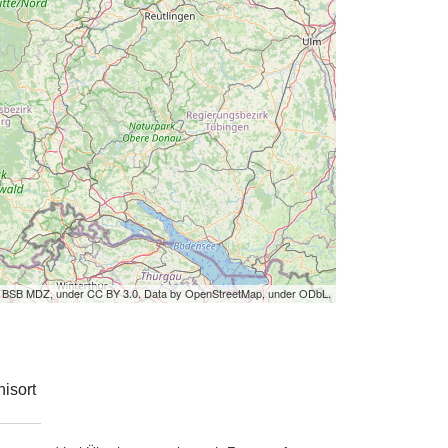
by BSB MDZ, under CC BY 3.0. Data by OpenStreetMap, under ODbL.
isort