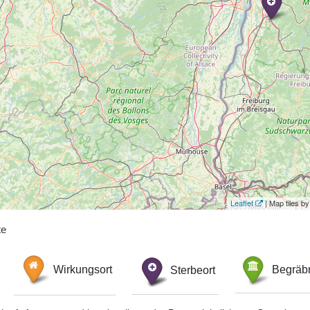
Leaflet
| Map tiles 
te
Wirkungsort
Sterbeort
Begräbn