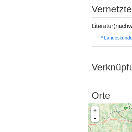
Vernetzt
Literatur(nachw
* Landeskunde
Verknüpf
Orte
+
-