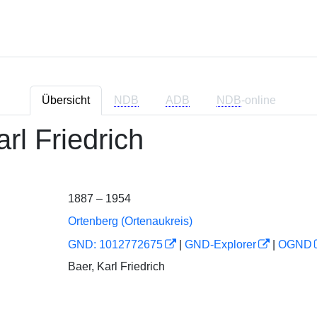
Übersicht
NDB
ADB
NDB
-online
rl Friedrich
1887 – 1954
Ortenberg (Ortenaukreis)
GND: 1012772675
|
GND-Explorer
|
OGND
Baer, Karl Friedrich