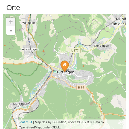
Orte
+
-
Leaflet
| Map tiles by BSB MDZ, under CC BY 3.0. Data by
OpenStreetMap, under ODbL.