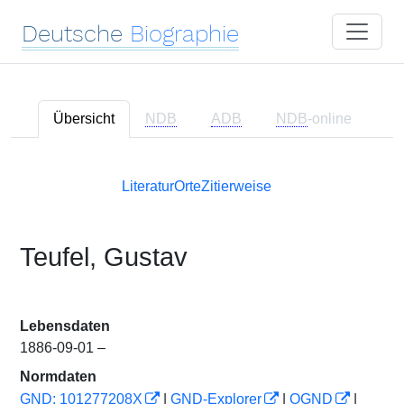
Deutsche
Biographie
Übersicht
NDB
ADB
NDB
-online
Literatur
Orte
Zitierweise
Teufel, Gustav
Lebensdaten
1886-09-01 –
Normdaten
GND: 101277208X
|
GND-Explorer
|
OGND
|