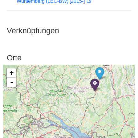
Württemberg (LEO-BW) [2015-]
Verknüpfungen
Orte
+
-