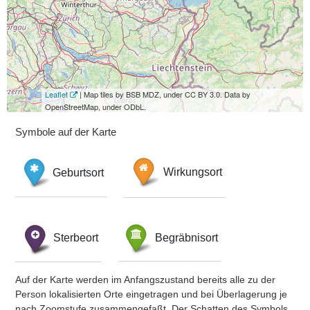
Leaflet
| Map tiles by BSB MDZ, under CC BY 3.0. Data by
OpenStreetMap, under ODbL.
Symbole auf der Karte
Geburtsort
Wirkungsort
Sterbeort
Begräbnisort
Auf der Karte werden im Anfangszustand bereits alle zu der
Person lokalisierten Orte eingetragen und bei Überlagerung je
nach Zoomstufe zusammengefaßt. Der Schatten des Symbols