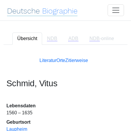
Deutsche
Biographie
Übersicht
NDB
ADB
NDB
-online
Literatur
Orte
Zitierweise
Schmid, Vitus
Lebensdaten
1560 – 1635
Geburtsort
Laupheim