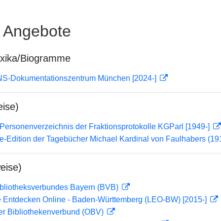
e Angebote
exika/Biogramme
 NS-Dokumentationszentrum München [2024-]
ise)
Personenverzeichnis der Fraktionsprotokolle KGParl [1949-]
ne-Edition der Tagebücher Michael Kardinal von Faulhabers (1
eise)
ibliotheksverbundes Bayern (BVB)
 Entdecken Online - Baden-Württemberg (LEO-BW) [2015-]
her Bibliothekenverbund (OBV)