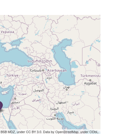
by BSB MDZ, under CC BY 3.0. Data by OpenStreetMap, under ODbL.