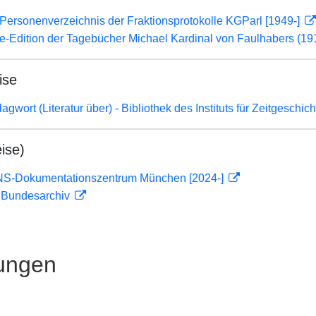
Personenverzeichnis der Fraktionsprotokolle KGParl [1949-]
ne-Edition der Tagebücher Michael Kardinal von Faulhabers (1
ise
gwort (Literatur über) - Bibliothek des Instituts für Zeitgeschi
ise)
 NS-Dokumentationszentrum München [2024-]
m Bundesarchiv
ungen