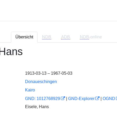
Übersicht
NDB
ADB
NDB
-online
 Hans
1913-03-13 – 1967-05-03
Donaueschingen
Kairo
GND: 1012768929
|
GND-Explorer
|
OGND
Eisele, Hans