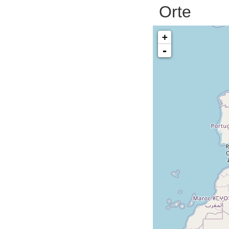
Orte
+
-