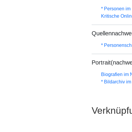
* Personen im 
Kritische Onli
Quellennachwe
* Personenschla
Portrait(nachwe
Biografien im
* Bildarchiv i
Verknüpf