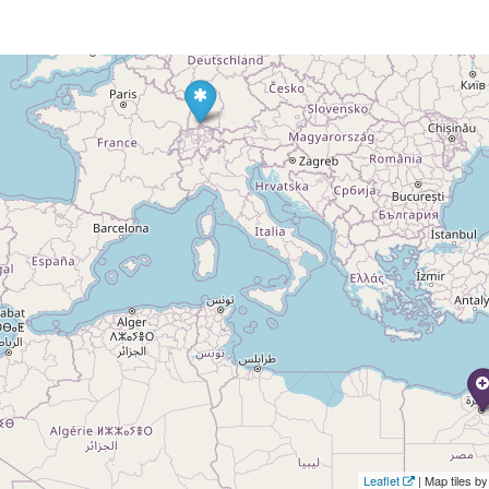
Leaflet
| Map tiles 