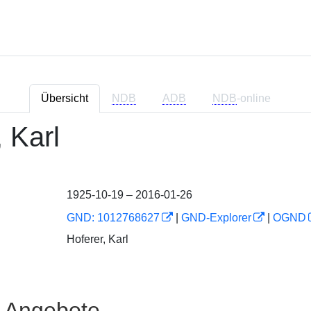
Übersicht
NDB
ADB
NDB
-online
 Karl
1925-10-19 – 2016-01-26
GND: 1012768627
|
GND-Explorer
|
OGND
Hoferer, Karl
e Angebote