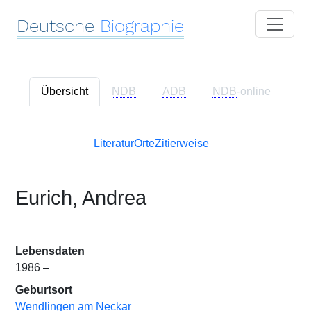
Deutsche
Biographie
Übersicht
NDB
ADB
NDB
-online
Literatur
Orte
Zitierweise
Eurich, Andrea
Lebensdaten
1986 –
Geburtsort
Wendlingen am Neckar