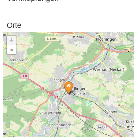
Orte
+
-