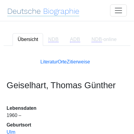
Deutsche
Biographie
Übersicht
NDB
ADB
NDB
-online
Literatur
Orte
Zitierweise
Geiselhart, Thomas Günther
Lebensdaten
1960 –
Geburtsort
Ulm