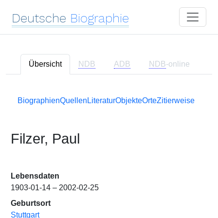
Deutsche
Biographie
Übersicht
NDB
ADB
NDB
-online
Biographien
Quellen
Literatur
Objekte
Orte
Zitierweise
Filzer, Paul
Lebensdaten
1903-01-14 – 2002-02-25
Geburtsort
Stuttgart