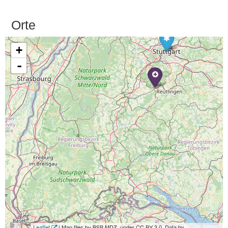
Orte
+
-
Leaflet
| Map tiles by BSB MDZ, under CC BY 3.0. Data by