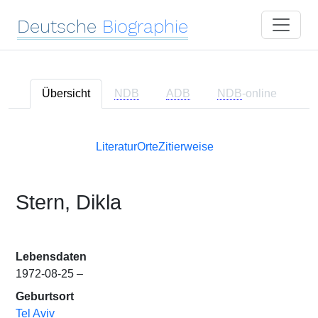
Deutsche
Biographie
Übersicht
NDB
ADB
NDB
-online
Literatur
Orte
Zitierweise
Stern, Dikla
Lebensdaten
1972-08-25 –
Geburtsort
Tel Aviv