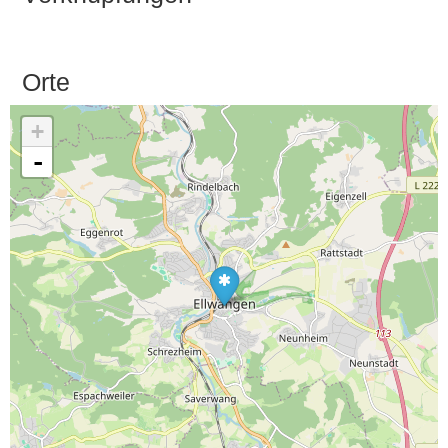
Orte
+
-