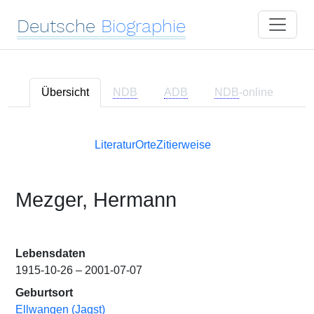
Deutsche
Biographie
Übersicht
NDB
ADB
NDB
-online
Literatur
Orte
Zitierweise
Mezger, Hermann
Lebensdaten
1915-10-26 – 2001-07-07
Geburtsort
Ellwangen (Jagst)