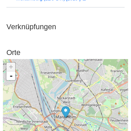
Verknüpfungen
Orte
+
-