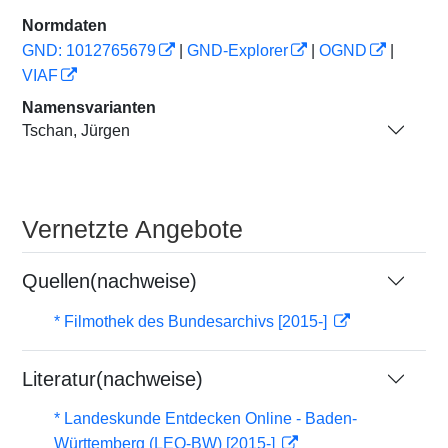
Normdaten
GND: 1012765679
|
GND-Explorer
|
OGND
|
VIAF
Namensvarianten
Tschan, Jürgen
Vernetzte Angebote
Quellen(nachweise)
* Filmothek des Bundesarchivs [2015-]
Literatur(nachweise)
* Landeskunde Entdecken Online - Baden-
Württemberg (LEO-BW) [2015-]