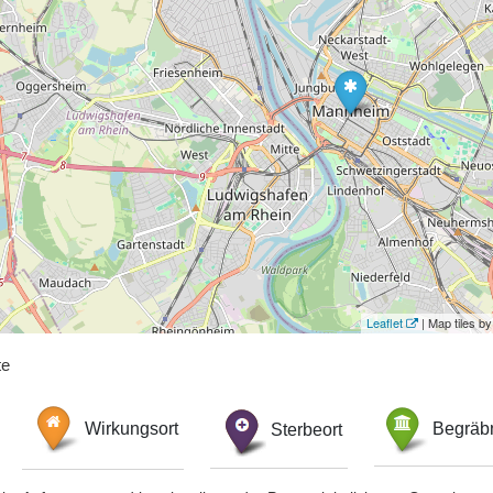
Leaflet
| Map tiles 
te
Wirkungsort
Sterbeort
Begräbn