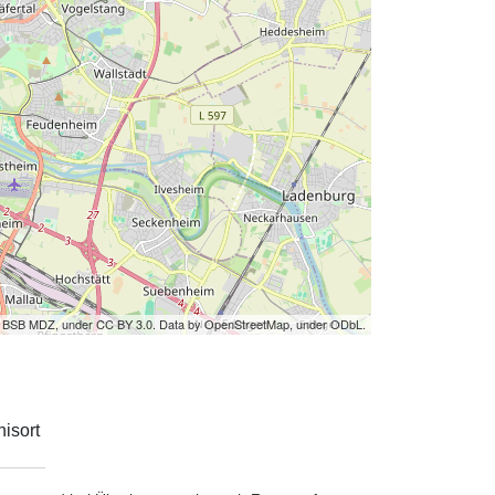
by BSB MDZ, under CC BY 3.0. Data by OpenStreetMap, under ODbL.
isort