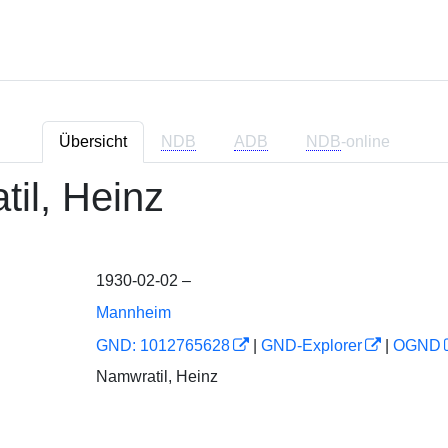
Übersicht
NDB
ADB
NDB
-online
il, Heinz
1930-02-02 –
Mannheim
GND: 1012765628
|
GND-Explorer
|
OGND
Namwratil, Heinz