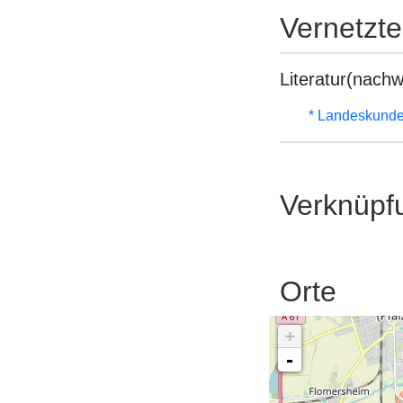
Vernetzt
Literatur(nachw
* Landeskunde
Verknüpf
Orte
+
-