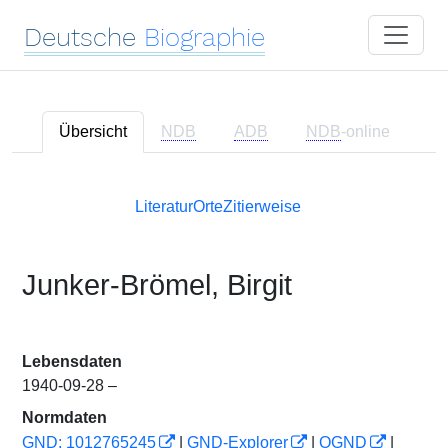
Deutsche
Biographie
Übersicht
NDB
ADB
NDB
-online
Literatur
Orte
Zitierweise
Junker-Brömel, Birgit
Lebensdaten
1940-09-28 –
Normdaten
GND: 1012765245
|
GND-Explorer
|
OGND
|