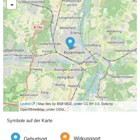
-
Leaflet
| Map tiles by BSB MDZ, under CC BY 3.0. Data by
OpenStreetMap, under ODbL.
Symbole auf der Karte
Geburtsort
Wirkungsort