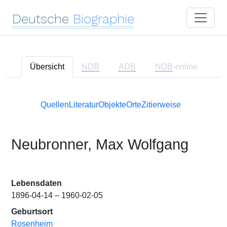
Deutsche
Biographie
Übersicht
NDB
ADB
NDB
-online
Quellen
Literatur
Objekte
Orte
Zitierweise
Neubronner, Max Wolfgang
Lebensdaten
1896-04-14 – 1960-02-05
Geburtsort
Rosenheim