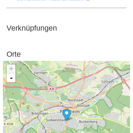
Verknüpfungen
Orte
+
-