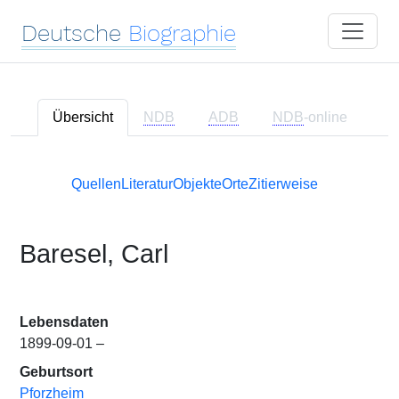
Deutsche
Biographie
Übersicht
NDB
ADB
NDB
-online
Quellen
Literatur
Objekte
Orte
Zitierweise
Baresel, Carl
Lebensdaten
1899-09-01 –
Geburtsort
Pforzheim