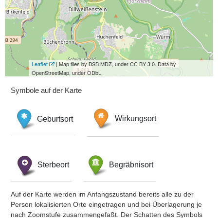
Leaflet
| Map tiles by BSB MDZ, under CC BY 3.0. Data by
OpenStreetMap, under ODbL.
Symbole auf der Karte
Geburtsort
Wirkungsort
Sterbeort
Begräbnisort
Auf der Karte werden im Anfangszustand bereits alle zu der
Person lokalisierten Orte eingetragen und bei Überlagerung je
nach Zoomstufe zusammengefaßt. Der Schatten des Symbols