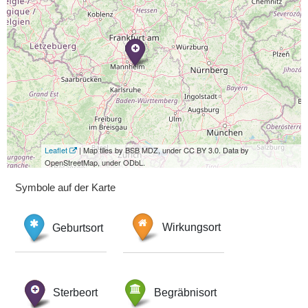
Leaflet
| Map tiles by BSB MDZ, under CC BY 3.0. Data by
OpenStreetMap, under ODbL.
Symbole auf der Karte
Geburtsort
Wirkungsort
Sterbeort
Begräbnisort