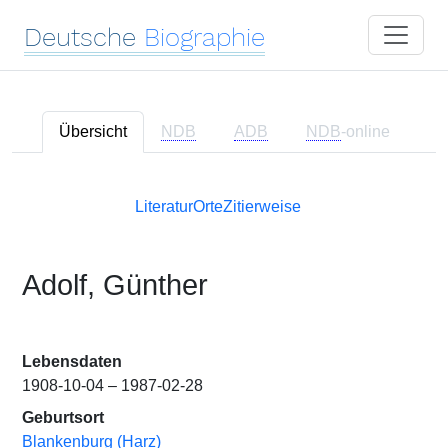
Deutsche
Biographie
Übersicht
NDB
ADB
NDB
-online
Literatur
Orte
Zitierweise
Adolf, Günther
Lebensdaten
1908-10-04 – 1987-02-28
Geburtsort
Blankenburg (Harz)