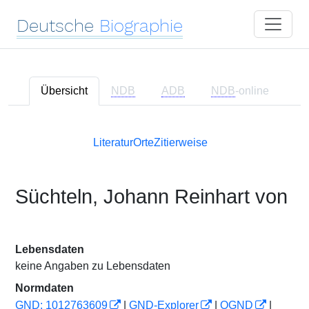
Deutsche
Biographie
Übersicht
NDB
ADB
NDB
-online
Literatur
Orte
Zitierweise
Süchteln, Johann Reinhart von
Lebensdaten
keine Angaben zu Lebensdaten
Normdaten
GND: 1012763609
|
GND-Explorer
|
OGND
|