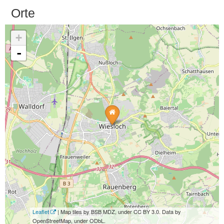
Orte
+
-
Leaflet
| Map tiles by BSB MDZ, under CC BY 3.0. Data by
OpenStreetMap, under ODbL.