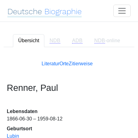
Deutsche
Biographie
Übersicht
NDB
ADB
NDB
-online
Literatur
Orte
Zitierweise
Renner, Paul
Lebensdaten
1866-06-30 – 1959-08-12
Geburtsort
Lubin